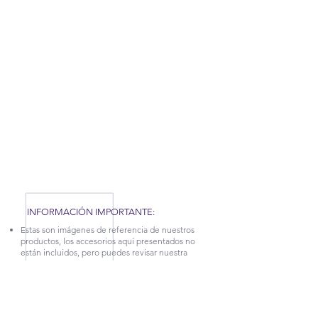
RECUERDA QUE POR LA SITUACIÓN DEL
COVID-19 QUE AFRONTAMOS, HEMOS TENIDO
QUE APLICAR NUEVAS MEDIDAS EN NUESTRA
FÁBRICA, POR TAL MOTIVO, NUESTROS
TIEMPOS DE PRODUCCIÓN Y ENTREGA
PUEDEN TARDAR UN POCO. CONTÁCTANOS
PARA MÁS INFORMACIÓN.
INFORMACIÓN IMPORTANTE:
Estas son imágenes de referencia de nuestros
productos, los accesorios aquí presentados no
están incluidos, pero puedes revisar nuestra
categoría
DECORA TUS ESPACIOS.
La garantía sobre defectos en la estructura en
cuanto a desajuste y afectaciones en la madera,
tiene vigencia de 5 años.
Para más información sobre este producto