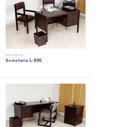
Escritorio
Secretaria L-800