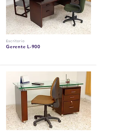
Escritorio
Gerente L-900