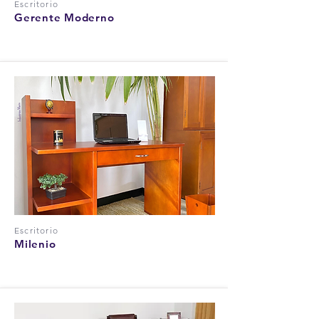
Escritorio
Gerente Moderno
Escritorio
Milenio