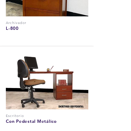
Archivador
L-800
Escritorio
Con Pedestal Metálico