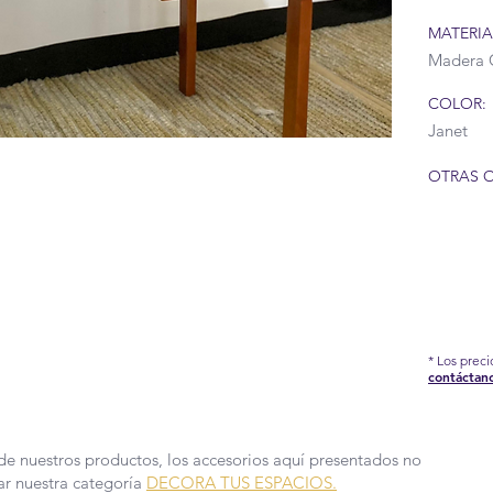
MATERIA
Madera 
COLOR:
Janet
OTRAS 
IÓN DEL COVID-19 QUE AFRONTAMOS, HEMOS
EDIDAS EN NUESTRA FÁBRICA, POR TAL
DE PRODUCCIÓN Y ENTREGA PUEDEN TARDAR
 MÁS INFORMACIÓN.
* Los prec
contáctan
de nuestros productos, los accesorios aquí presentados no
sar nuestra categoría
DECORA TUS ESPACIOS.