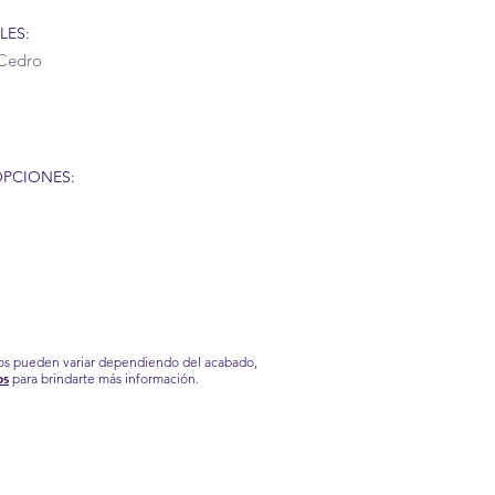
LES:
Cedro
OPCIONES:
ios pueden variar dependiendo del acabado,
os
para brindarte más información.