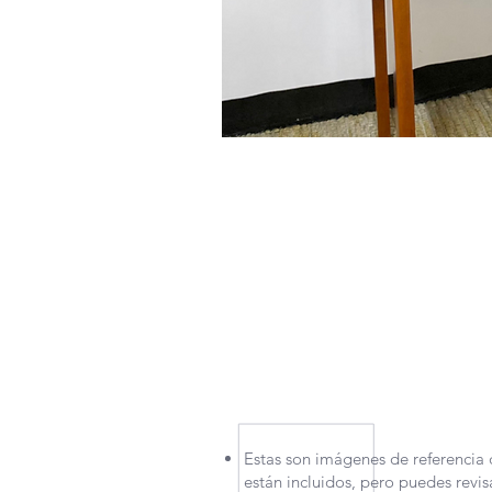
RECUERDA QUE POR LA SITUAC
TENIDO QUE APLICAR NUEVAS M
MOTIVO, NUESTROS TIEMPOS 
UN POCO. CONTÁCTANOS PARA
Estas son imágenes de referencia 
están incluidos, pero puedes revi