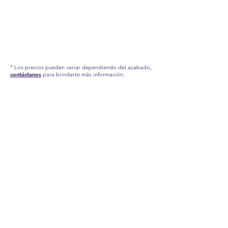
* Los precios pueden variar dependiendo del acabado,
contáctanos
para brindarte más información.
RECUERDA QUE POR LA SITUACIÓN DEL
COVID-19 QUE AFRONTAMOS, HEMOS TENIDO
QUE APLICAR NUEVAS MEDIDAS EN NUESTRA
FÁBRICA, POR TAL MOTIVO, NUESTROS
TIEMPOS DE PRODUCCIÓN Y ENTREGA
PUEDEN TARDAR UN POCO. CONTÁCTANOS
PARA MÁS INFORMACIÓN.
Estas son imágenes de referencia de nuestros
productos, los accesorios aquí presentados no
están incluidos, pero puedes revisar nuestra
categoría
DECORA TUS ESPACIOS.
La garantía sobre defectos en la estructura en