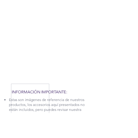
RECUERDA QUE POR LA SITUACIÓN DEL
COVID-19 QUE AFRONTAMOS, HEMOS TENIDO
QUE APLICAR NUEVAS MEDIDAS EN NUESTRA
FÁBRICA, POR TAL MOTIVO, NUESTROS
TIEMPOS DE PRODUCCIÓN Y ENTREGA
PUEDEN TARDAR UN POCO. CONTÁCTANOS
PARA MÁS INFORMACIÓN.
INFORMACIÓN IMPORTANTE:
Estas son imágenes de referencia de nuestros
productos, los accesorios aquí presentados no
están incluidos, pero puedes revisar nuestra
categoría
DECORA TUS ESPACIOS.
La garantía sobre defectos en la estructura en
cuanto a desajuste y afectaciones en la madera,
tiene vigencia de 5 años.
Para más información sobre este producto