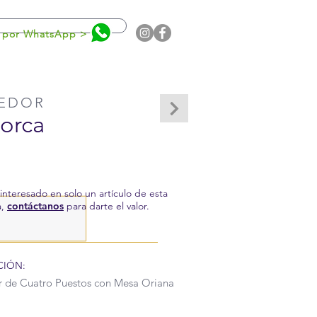
0
 por WhatsApp >
EDOR
orca
 interesado en solo un artículo de esta
a,
contáctanos
para darte el valor.
CIÓN:
de Cuatro Puestos con Mesa Oriana