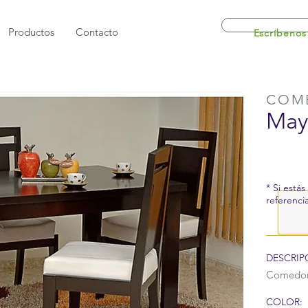
Productos
Contacto
Escríbenos
COM
May
* Si estás
referenci
DESCRIP
Comedor 
COLOR: