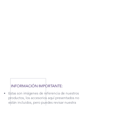
RECUERDA QUE POR LA SITUACIÓN DEL
COVID-19 QUE AFRONTAMOS, HEMOS TENIDO
QUE APLICAR NUEVAS MEDIDAS EN NUESTRA
FÁBRICA, POR TAL MOTIVO, NUESTROS
TIEMPOS DE PRODUCCIÓN Y ENTREGA
PUEDEN TARDAR UN POCO. CONTÁCTANOS
PARA MÁS INFORMACIÓN.
INFORMACIÓN IMPORTANTE:
Estas son imágenes de referencia de nuestros
productos, los accesorios aquí presentados no
están incluidos, pero puedes revisar nuestra
categoría
DECORA TUS ESPACIOS.
La garantía sobre defectos en la estructura en
cuanto a desajuste y afectaciones en la madera,
tiene vigencia de 5 años.
Para más información sobre este producto