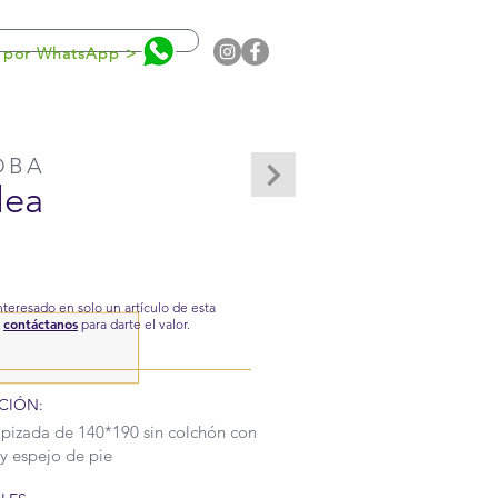
0
 por WhatsApp >
OBA
lea
interesado en solo un artículo de esta
contáctanos
,
para darte el valor.
CIÓN:
izada de 140*190 sin colchón con
y espejo de pie