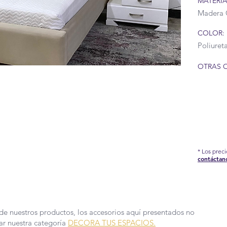
MATERIA
Madera 
COLOR:
Poliuret
OTRAS 
IÓN DEL COVID-19 QUE AFRONTAMOS, HEMOS
EDIDAS EN NUESTRA FÁBRICA, POR TAL
DE PRODUCCIÓN Y ENTREGA PUEDEN TARDAR
 MÁS INFORMACIÓN.
* Los prec
contáctan
de nuestros productos, los accesorios aquí presentados no
sar nuestra categoría
DECORA TUS ESPACIOS.