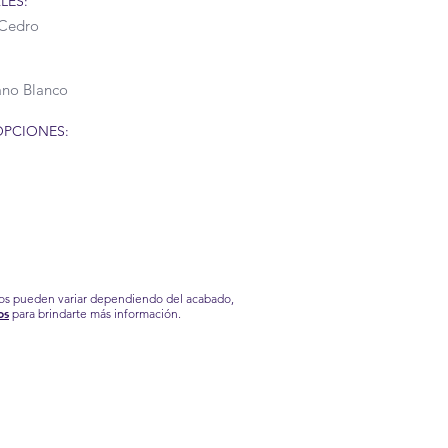
LES:
Cedro
ano Blanco
OPCIONES:
ios pueden variar dependiendo del acabado,
os
para brindarte más información.