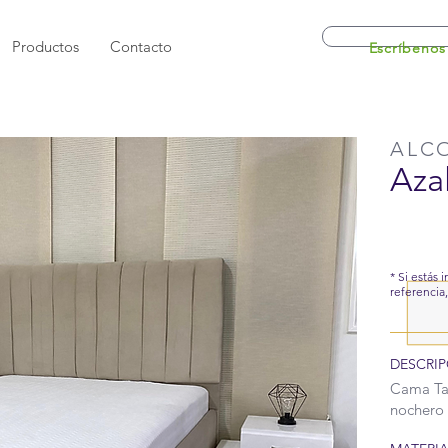
Productos
Contacto
Escríbenos
ALC
Aza
* Si estás 
referencia
DESCRIP
Cama Tap
nochero 