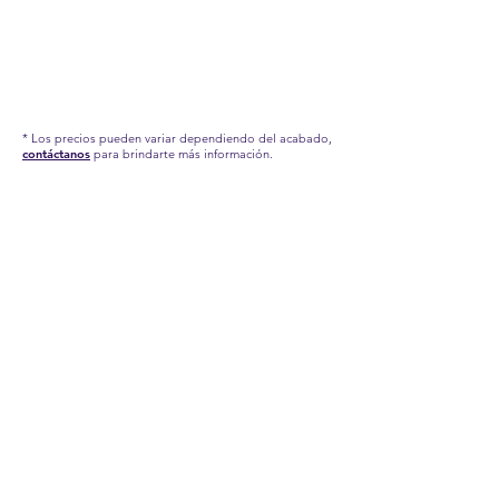
* Los precios pueden variar dependiendo del acabado,
contáctanos
para brindarte más información.
RECUERDA QUE POR LA SITUACIÓN DEL
COVID-19 QUE AFRONTAMOS, HEMOS TENIDO
QUE APLICAR NUEVAS MEDIDAS EN NUESTRA
FÁBRICA, POR TAL MOTIVO, NUESTROS
TIEMPOS DE PRODUCCIÓN Y ENTREGA
PUEDEN TARDAR UN POCO. CONTÁCTANOS
PARA MÁS INFORMACIÓN.
INFORMACIÓN IMPORTANTE:
Estas son imágenes de referencia de nuestros