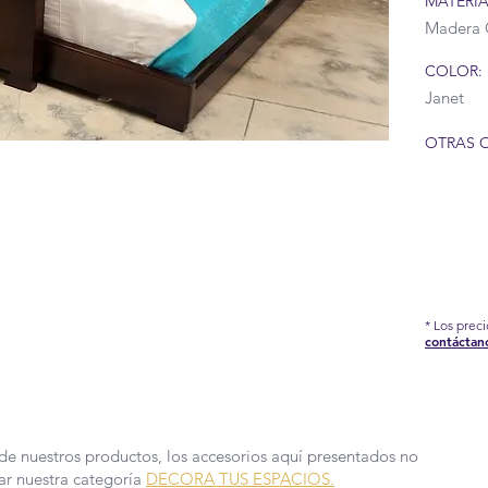
MATERIA
Madera 
COLOR:
Janet
OTRAS 
IÓN DEL COVID-19 QUE AFRONTAMOS, HEMOS
EDIDAS EN NUESTRA FÁBRICA, POR TAL
DE PRODUCCIÓN Y ENTREGA PUEDEN TARDAR
 MÁS INFORMACIÓN.
* Los prec
contáctan
de nuestros productos, los accesorios aquí presentados no
sar nuestra categoría
DECORA TUS ESPACIOS.