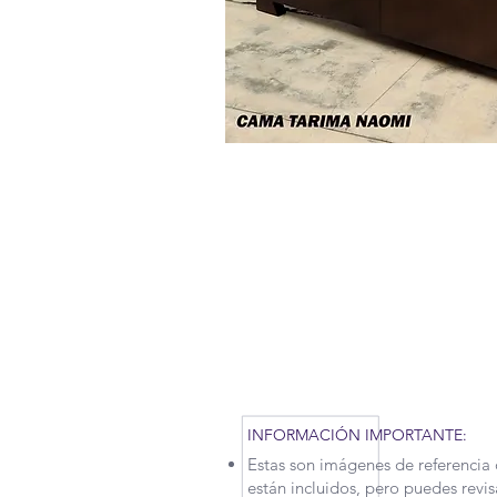
RECUERDA QUE POR LA SITUAC
TENIDO QUE APLICAR NUEVAS M
MOTIVO, NUESTROS TIEMPOS 
UN POCO. CONTÁCTANOS PARA
INFORMACIÓN IMPORTANTE:
Estas son imágenes de referencia 
están incluidos, pero puedes revi