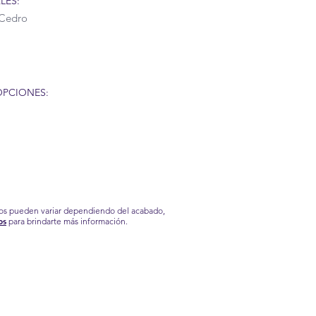
LES:
Cedro
OPCIONES:
ios pueden variar dependiendo del acabado,
os
para brindarte más información.