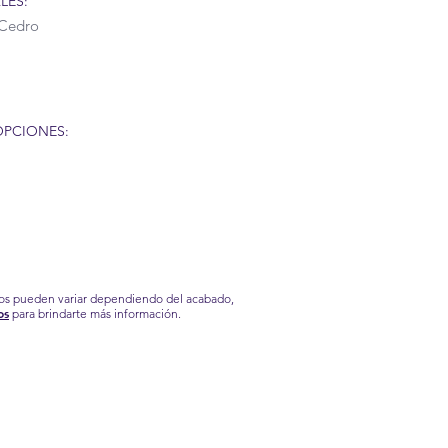
LES:
Cedro
OPCIONES:
ios pueden variar dependiendo del acabado,
os
para brindarte más información.