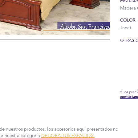
MATERIA
Madera 
COLOR:
Janet
OTRAS 
IÓN DEL COVID-19 QUE AFRONTAMOS, HEMOS
EDIDAS EN NUESTRA FÁBRICA, POR TAL
DE PRODUCCIÓN Y ENTREGA PUEDEN TARDAR
 MÁS INFORMACIÓN.
* Los prec
contáctan
de nuestros productos, los accesorios aquí presentados no
sar nuestra categoría
DECORA TUS ESPACIOS.