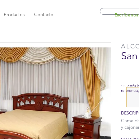
Productos
Contacto
Escríbenos
ALC
San
* Si estás 
referencia
DESCRIP
Cama de 
y cajone