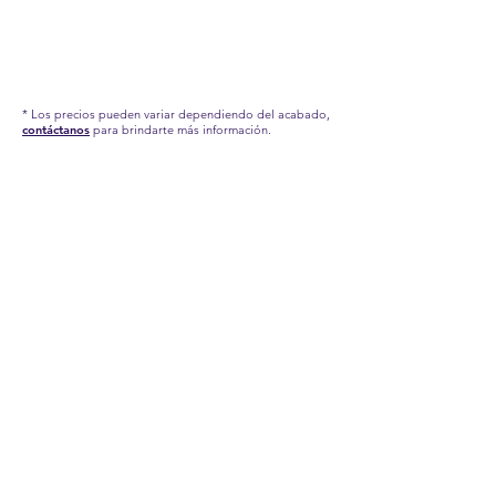
* Los precios pueden variar dependiendo del acabado,
contáctanos
para brindarte más información.
RECUERDA QUE POR LA SITUACIÓN DEL
COVID-19 QUE AFRONTAMOS, HEMOS TENIDO
QUE APLICAR NUEVAS MEDIDAS EN NUESTRA
FÁBRICA, POR TAL MOTIVO, NUESTROS
TIEMPOS DE PRODUCCIÓN Y ENTREGA
PUEDEN TARDAR UN POCO. CONTÁCTANOS
PARA MÁS INFORMACIÓN.
INFORMACIÓN IMPORTANTE:
Estas son imágenes de referencia de nuestros
productos, los accesorios aquí presentados no
están incluidos, pero puedes revisar nuestra