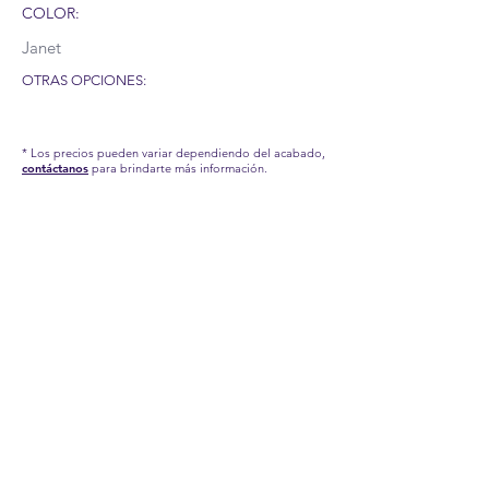
COLOR:
Janet
OTRAS OPCIONES:
* Los precios pueden variar dependiendo del acabado,
contáctanos
para brindarte más información.
RECUERDA QUE POR LA SITUACIÓN DEL
COVID-19 QUE AFRONTAMOS, HEMOS
TENIDO QUE APLICAR NUEVAS MEDIDAS
EN NUESTRA FÁBRICA, POR TAL MOTIVO,
NUESTROS TIEMPOS DE PRODUCCIÓN Y
ENTREGA PUEDEN TARDAR UN POCO.
CONTÁCTANOS PARA MÁS INFORMACIÓN.
INFORMACIÓN IMPORTANTE:
Estas son imágenes de referencia de nuestros
productos, los accesorios aquí presentados no