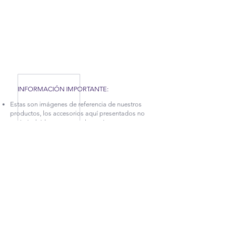
COVID-19 QUE AFRONTAMOS, HEMOS TENIDO
QUE APLICAR NUEVAS MEDIDAS EN NUESTRA
FÁBRICA, POR TAL MOTIVO, NUESTROS
TIEMPOS DE PRODUCCIÓN Y ENTREGA
PUEDEN TARDAR UN POCO. CONTÁCTANOS
PARA MÁS INFORMACIÓN.
INFORMACIÓN IMPORTANTE:
Estas son imágenes de referencia de nuestros
productos, los accesorios aquí presentados no
están incluidos, pero puedes revisar nuestra
categoría
DECORA TUS ESPACIOS.
La garantía sobre defectos en la estructura en
cuanto a desajuste y afectaciones en la madera,
tiene vigencia de 5 años.
Para más información sobre este producto
puedes comunicarte con las líneas de atención
(+57
2) 256 5765
, (+57
2) 256 4993
ó (+57)
314
792 5624
e indicar el nombre de esta referencia
ubicado en el inicio de las descripción.