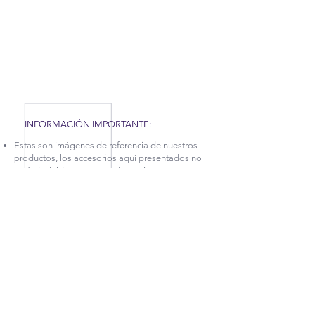
COVID-19 QUE AFRONTAMOS, HEMOS TENIDO
QUE APLICAR NUEVAS MEDIDAS EN NUESTRA
FÁBRICA, POR TAL MOTIVO, NUESTROS
TIEMPOS DE PRODUCCIÓN Y ENTREGA
PUEDEN TARDAR UN POCO. CONTÁCTANOS
PARA MÁS INFORMACIÓN.
INFORMACIÓN IMPORTANTE:
Estas son imágenes de referencia de nuestros
productos, los accesorios aquí presentados no
están incluidos, pero puedes revisar nuestra
categoría
DECORA TUS ESPACIOS.
La garantía sobre defectos en la estructura en
cuanto a desajuste y afectaciones en la madera,
tiene vigencia de 5 años.
Para más información sobre este producto
puedes comunicarte con las líneas de atención
(+57
2) 256 5765
, (+57
2) 256 4993
ó (+57)
314
792 5624
e indicar el nombre de esta referencia
ubicado en el inicio de las descripción.