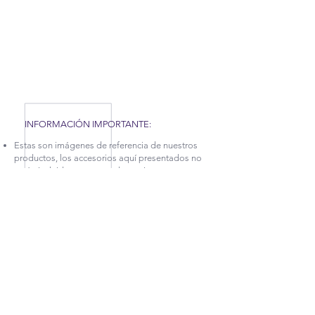
COVID-19 QUE AFRONTAMOS, HEMOS TENIDO
QUE APLICAR NUEVAS MEDIDAS EN NUESTRA
FÁBRICA, POR TAL MOTIVO, NUESTROS
TIEMPOS DE PRODUCCIÓN Y ENTREGA
PUEDEN TARDAR UN POCO. CONTÁCTANOS
PARA MÁS INFORMACIÓN.
INFORMACIÓN IMPORTANTE:
Estas son imágenes de referencia de nuestros
productos, los accesorios aquí presentados no
están incluidos, pero puedes revisar nuestra
categoría
DECORA TUS ESPACIOS.
La garantía sobre defectos en la estructura en
cuanto a desajuste y afectaciones en la madera,
tiene vigencia de 5 años.
Para más información sobre este producto
puedes comunicarte con las líneas de atención
(+57
2) 256 5765
, (+57
2) 256 4993
ó (+57)
314
792 5624
e indicar el nombre de esta referencia
ubicado en el inicio de las descripción.