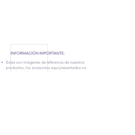
COVID-19 QUE AFRONTAMOS, HEMOS TENIDO
QUE APLICAR NUEVAS MEDIDAS EN NUESTRA
FÁBRICA, POR TAL MOTIVO, NUESTROS
TIEMPOS DE PRODUCCIÓN Y ENTREGA
PUEDEN TARDAR UN POCO. CONTÁCTANOS
PARA MÁS INFORMACIÓN.
INFORMACIÓN IMPORTANTE:
Estas son imágenes de referencia de nuestros
productos, los accesorios aquí presentados no
están incluidos, pero puedes revisar nuestra
categoría
DECORA TUS ESPACIOS.
La garantía sobre defectos en la estructura en
cuanto a desajuste y afectaciones en la madera,
tiene vigencia de 5 años.
Para más información sobre este producto
puedes comunicarte con las líneas de atención
(+57
2) 256 5765
, (+57
2) 256 4993
ó (+57)
314
792 5624
e indicar el nombre de esta referencia
ubicado en el inicio de las descripción.