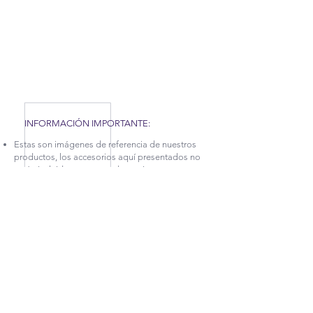
COVID-19 QUE AFRONTAMOS, HEMOS TENIDO
QUE APLICAR NUEVAS MEDIDAS EN NUESTRA
FÁBRICA, POR TAL MOTIVO, NUESTROS
TIEMPOS DE PRODUCCIÓN Y ENTREGA
PUEDEN TARDAR UN POCO. CONTÁCTANOS
PARA MÁS INFORMACIÓN.
INFORMACIÓN IMPORTANTE:
Estas son imágenes de referencia de nuestros
productos, los accesorios aquí presentados no
están incluidos, pero puedes revisar nuestra
categoría
DECORA TUS ESPACIOS.
La garantía sobre defectos en la estructura en
cuanto a desajuste y afectaciones en la madera,
tiene vigencia de 5 años.
Para más información sobre este producto
puedes comunicarte con las líneas de atención
(+57
2) 256 5765
, (+57
2) 256 4993
ó (+57)
314
792 5624
e indicar el nombre de esta referencia
ubicado en el inicio de las descripción.