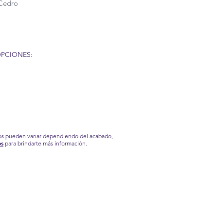
Cedro
PCIONES:
ios pueden variar dependiendo del acabado,
os
para brindarte más información.