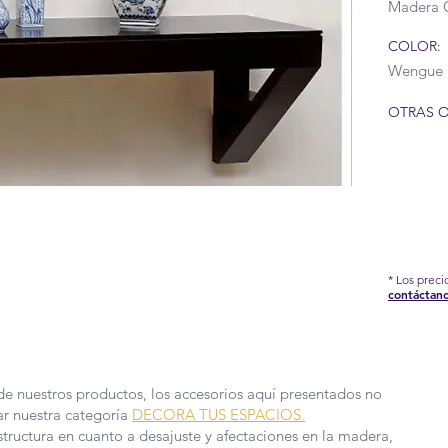
Madera 
COLOR:
Wengue
OTRAS O
IÓN DEL COVID-19 QUE AFRONTAMOS, HEMOS
EDIDAS EN NUESTRA FÁBRICA, POR TAL
E PRODUCCIÓN Y ENTREGA PUEDEN TARDAR
* Los prec
contáctan
 MÁS INFORMACIÓN.
de nuestros productos, los accesorios aquí presentados no
ar nuestra categoría
DECORA TUS ESPACIOS.
structura en cuanto a desajuste y afectaciones en la madera,