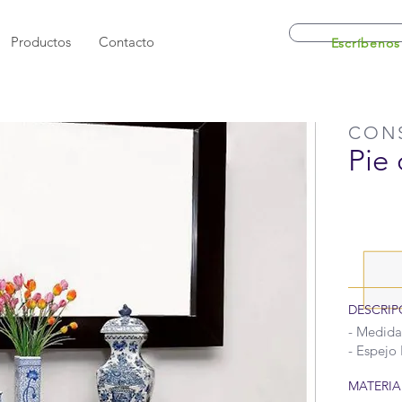
Productos
Contacto
Escríbenos
CON
Pie
DESCRIP
- Medida
- Espejo
MATERIA