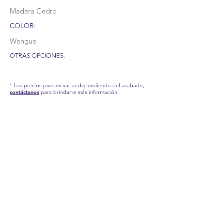
Madera Cedro
COLOR:
Wengue
OTRAS OPCIONES:
* Los precios pueden variar dependiendo del acabado,
contáctanos
para brindarte más información.
RECUERDA QUE POR LA SITUACIÓN DEL
COVID-19 QUE AFRONTAMOS, HEMOS
TENIDO QUE APLICAR NUEVAS MEDIDAS
EN NUESTRA FÁBRICA, POR TAL MOTIVO,
NUESTROS TIEMPOS DE PRODUCCIÓN Y
ENTREGA PUEDEN TARDAR UN POCO.
CONTÁCTANOS PARA MÁS
INFORMACIÓN.