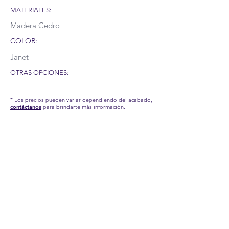
MATERIALES:
Madera Cedro
COLOR:
Janet
OTRAS OPCIONES:
* Los precios pueden variar dependiendo del acabado,
contáctanos
para brindarte más información.
RECUERDA QUE POR LA SITUACIÓN DEL COVID-19
QUE AFRONTAMOS, HEMOS TENIDO QUE APLICAR
NUEVAS MEDIDAS EN NUESTRA FÁBRICA, POR TAL
MOTIVO, NUESTROS TIEMPOS DE PRODUCCIÓN Y
ENTREGA PUEDEN TARDAR UN POCO.
CONTÁCTANOS PARA MÁS INFORMACIÓN.