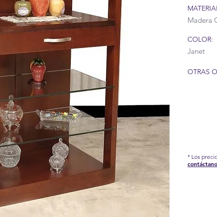
MATERIA
Madera 
COLOR:
Janet
OTRAS O
* Los prec
contáctano