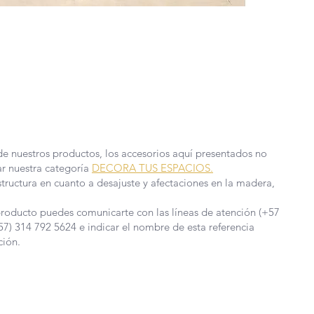
IÓN DEL COVID-19 QUE AFRONTAMOS, HEMOS
EDIDAS EN NUESTRA FÁBRICA, POR TAL
DE PRODUCCIÓN Y ENTREGA PUEDEN TARDAR
 MÁS INFORMACIÓN.
de nuestros productos, los accesorios aquí presentados no
ar nuestra categoría
DECORA TUS ESPACIOS.
structura en cuanto a desajuste y afectaciones en la madera,
roducto puedes comunicarte con las líneas de atención (+57
57) 314 792 5624 e indicar el nombre de esta referencia
ción.