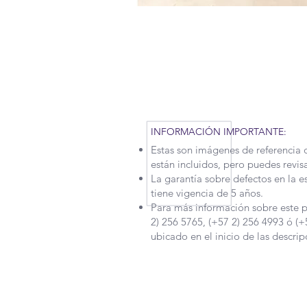
RECUERDA QUE POR LA SITUAC
TENIDO QUE APLICAR NUEVAS M
MOTIVO, NUESTROS TIEMPOS 
UN POCO. CONTÁCTANOS PARA
INFORMACIÓN IMPORTANTE:
Estas son imágenes de referencia 
están incluidos, pero puedes revis
La garantía sobre defectos en la e
tiene vigencia de 5 años.
Para más información sobre este p
2) 256 5765, (+57 2) 256 4993 ó (+
ubicado en el inicio de las descrip