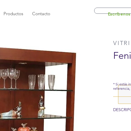
Productos
Contacto
Escríbenos
VITR
Fen
* Si estás 
referencia,
DESCRIP