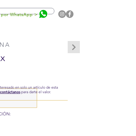
0
 por WhatsApp >
INA
ix
interesado en solo un artículo de esta
contáctanos
para darte el valor.
CIÓN: