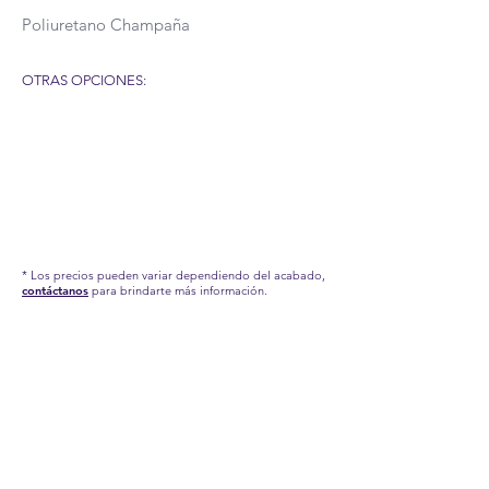
Poliuretano Champaña
OTRAS OPCIONES:
* Los precios pueden variar dependiendo del acabado,
contáctanos
para brindarte más información.
INFORMACIÓN IMPORTANTE:
Estas son imágenes de referencia de nuestros
productos, los accesorios aquí presentados no
están incluidos, pero puedes revisar nuestra
categoría
DECORA TUS ESPACIOS.
La garantía sobre defectos en la estructura en
cuanto a desajuste y afectaciones en la