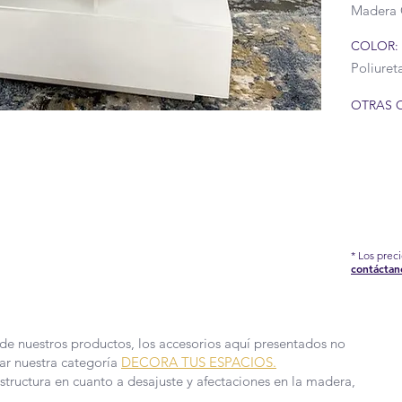
Madera 
COLOR:
Poliure
OTRAS 
IÓN DEL COVID-19 QUE AFRONTAMOS, HEMOS
EDIDAS EN NUESTRA FÁBRICA, POR TAL
DE PRODUCCIÓN Y ENTREGA PUEDEN TARDAR
 MÁS INFORMACIÓN.
* Los prec
contáctan
de nuestros productos, los accesorios aquí presentados no
sar nuestra categoría
DECORA TUS ESPACIOS.
estructura en cuanto a desajuste y afectaciones en la madera,