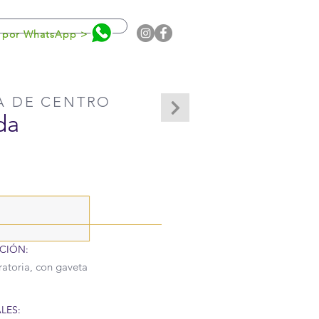
0
 por WhatsApp >
A DE CENTRO
da
CIÓN:
atoria, con gaveta
LES: