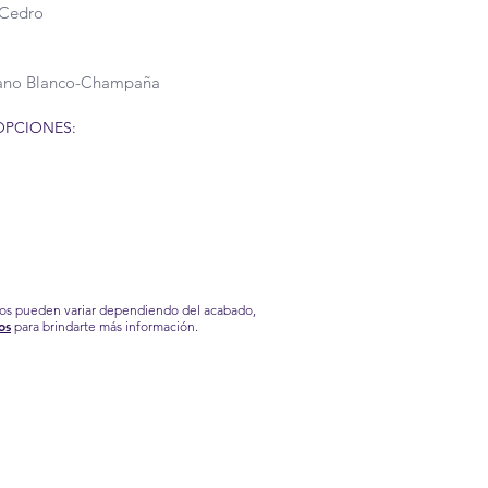
Cedro
tano Blanco-Champaña
OPCIONES:
ios pueden variar dependiendo del acabado,
os
para brindarte más información.