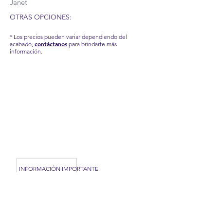
Janet
OTRAS OPCIONES:
* Los precios pueden variar dependiendo del
contáctanos
acabado,
para brindarte más
información.
RECUERDA QUE POR LA SITUACIÓN DEL COVID-
19 QUE AFRONTAMOS, HEMOS TENIDO QUE
APLICAR NUEVAS MEDIDAS EN NUESTRA
FÁBRICA, POR TAL MOTIVO, NUESTROS TIEMPOS
DE PRODUCCIÓN Y ENTREGA PUEDEN TARDAR
UN POCO. CONTÁCTANOS PARA MÁS
INFORMACIÓN.
INFORMACIÓN IMPORTANTE:
Estas son imágenes de referencia de
nuestros productos, los accesorios aquí
presentados no están incluidos, pero
puedes revisar nuestra categoría
DECORA
TUS ESPACIOS.