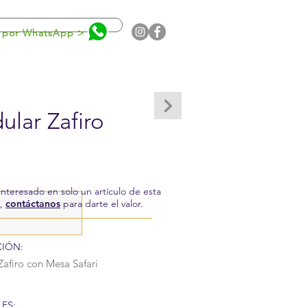
0
 por WhatsApp >
lar Zafiro
 interesado en solo un artículo de esta
a,
contáctanos
para darte el valor.
CIÓN:
afiro con Mesa Safari
ES: