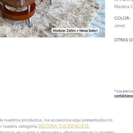
Madera 
COLOR:
Janet
OTRAS O
IÓN DEL COVID-19 QUE AFRONTAMOS, HEMOS
EDIDAS EN NUESTRA FÁBRICA, POR TAL
E PRODUCCIÓN Y ENTREGA PUEDEN TARDAR
 MÁS INFORMACIÓN.
* Los preci
contáctano
de nuestros productos, los accesorios aquí presentados no
ar nuestra categoría
DECORA TUS ESPACIOS.
structura en cuanto a desajuste y afectaciones en la madera,