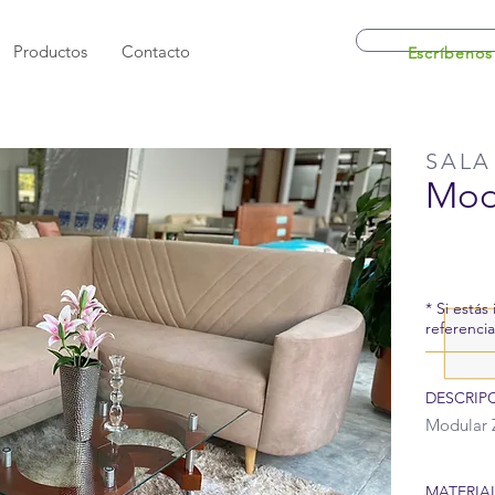
Productos
Contacto
Escríbenos
SALA
Modu
* Si estás
referenci
DESCRIP
Modular Z
MATERIAL