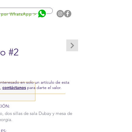
0
 por WhatsApp >
ro #2
 interesado en solo un artículo de esta
a,
contáctanos
para darte el valor.
CIÓN:
ro, dos sillas de sala Dubay y mesa de
orgia.
ES: