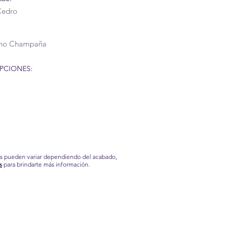
Cedro
ano Champaña
PCIONES:
os pueden variar dependiendo del acabado,
s
para brindarte más información.