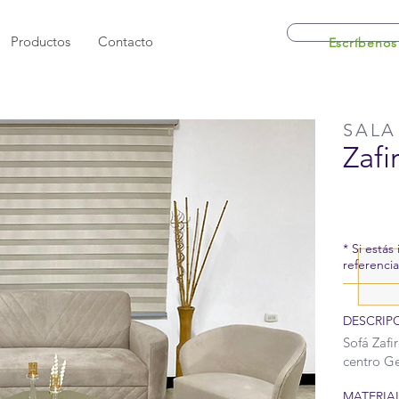
Productos
Contacto
Escríbenos
SALA
Zafi
* Si estás
referenci
DESCRIP
Sofá Zafi
centro Ge
MATERIAL