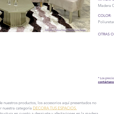
Madera 
COLOR:
Poliuret
OTRAS O
IÓN DEL COVID-19 QUE AFRONTAMOS, HEMOS
EDIDAS EN NUESTRA FÁBRICA, POR TAL
E PRODUCCIÓN Y ENTREGA PUEDEN TARDAR
 MÁS INFORMACIÓN.
* Los preci
contáctano
de nuestros productos, los accesorios aquí presentados no
ar nuestra categoría
DECORA TUS ESPACIOS.
structura en cuanto a desajuste y afectaciones en la madera,